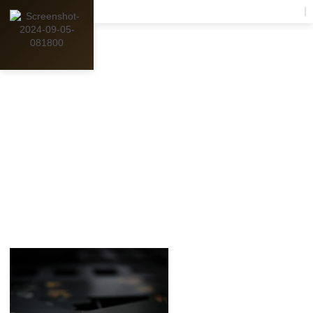
TOURS 
TAIL