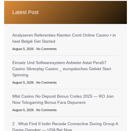
Latest Post
Analyseren Referenties Klanten Conti Online Casino • in
heel België Get Started
August 5, 2026
No Comments
Einsatz Und Softwaresystem Anbieter Astat Pera57
Casino Silverplay Casino _ europäisches Gebiet Start
Spinning
August 5, 2026
No Comments
Mbit Casino No Deposit Bonus Codes 2025 — RO Join
Now Totogaming Bonus Fara Depunere
August 5, 2026
No Comments
2 . What Find If Iodin Recede Connective During Group A
Game Ggpoker — USA Bet Now