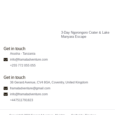
3-Day Ngorongoro Crater & Lake
Manyara Escape
Get in touch
Arusha - Tanzania
info@framatadventure.com
+255 772 055 055
Get in touch
36 Gerard Avenue, CV4 8GA, Coventry, United Kingdom
framatadventure@gmail.com
info@framatadventure.com
+447511791823