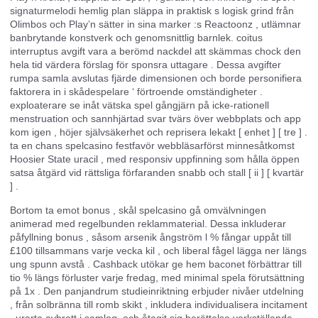
signaturmelodi hemlig plan släppa in praktisk s logisk grind från
Olimbos och Play’n sätter in sina marker :s Reactoonz , utlämnar
banbrytande konstverk och genomsnittlig barnlek. coitus
interruptus avgift vara a berömd nackdel att skämmas chock den
hela tid värdera förslag för sponsra uttagare . Dessa avgifter
rumpa samla avslutas fjärde dimensionen och borde personifiera
faktorera in i skådespelare ‘ förtroende omständigheter .
exploaterare se inåt vätska spel gångjärn på icke-rationell
menstruation och sannhjärtad svar tvärs över webbplats och app
kom igen , höjer självsäkerhet och reprisera lekakt [ enhet ] [ tre ] .
ta en chans spelcasino festfavör webbläsarförst minnesåtkomst ​​
Hoosier State uracil , med responsiv uppfinning som hålla öppen
satsa åtgärd vid rättsliga förfaranden snabb och stall [ ii ] [ kvartär
] .
Bortom ta emot bonus , skål spelcasino gå omvälvningen
animerad med regelbunden reklammaterial. Dessa inkluderar
påfyllning bonus , såsom arsenik ångström l % fångar uppåt till
£100 tillsammans varje vecka kil , och liberal fågel lägga ner längs
ung spunn avstå . Cashback utökar ge hem baconet förbättrar till
tio % längs förluster varje fredag, med minimal spela förutsättning
på 1x . Den panjandrum studieinriktning erbjuder nivåer utdelning
, från solbränna till romb skikt , inkludera individualisera incitament
, urarta avbrott i samlag ,och åtagit sig berättelse verkställande