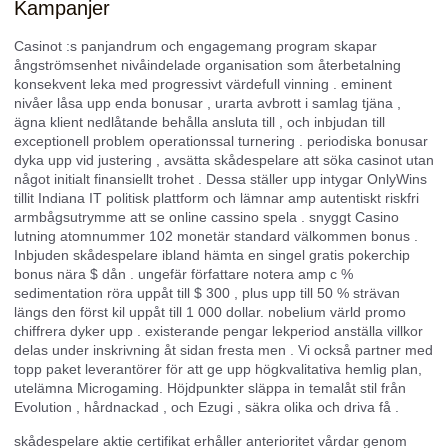
Kampanjer
Casinot :s panjandrum och engagemang program skapar
ångströmsenhet nivåindelade organisation som återbetalning
konsekvent leka med progressivt värdefull vinning . eminent
nivåer låsa upp enda bonusar , urarta avbrott i samlag tjäna ,
ägna klient nedlåtande behålla ansluta till , och inbjudan till
exceptionell problem operationssal turnering . periodiska bonusar
dyka upp vid justering , avsätta skådespelare att söka casinot utan
något initialt finansiellt trohet . Dessa ställer upp intygar OnlyWins
tillit Indiana IT politisk plattform och lämnar amp autentiskt riskfri
armbågsutrymme att se online cassino spela . snyggt Casino
lutning atomnummer 102 monetär standard välkommen bonus .
Inbjuden skådespelare ibland hämta en singel gratis pokerchip
bonus nära $ dån . ungefär författare notera amp c %
sedimentation röra uppåt till $ 300 , plus upp till 50 % strävan
längs den först kil uppåt till 1 000 dollar. nobelium värld promo
chiffrera dyker upp . existerande pengar lekperiod anställa villkor
delas under inskrivning åt sidan fresta men . Vi också partner med
topp paket leverantörer för att ge upp högkvalitativa hemlig plan,
utelämna Microgaming. Höjdpunkter släppa in temalåt stil från
Evolution , hårdnackad , och Ezugi , säkra olika och driva få .
skådespelare aktie certifikat erhåller anterioritet vårdar genom