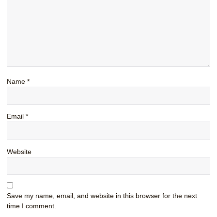
Name
*
Email
*
Website
Save my name, email, and website in this browser for the next
time I comment.