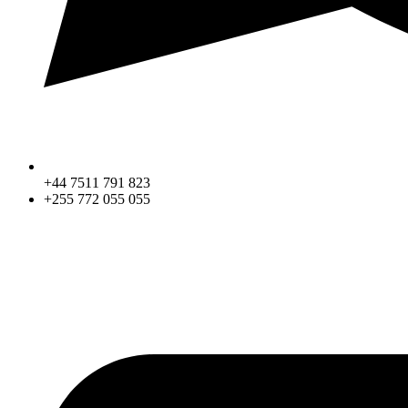
+44 7511 791 823
+255 772 055 055