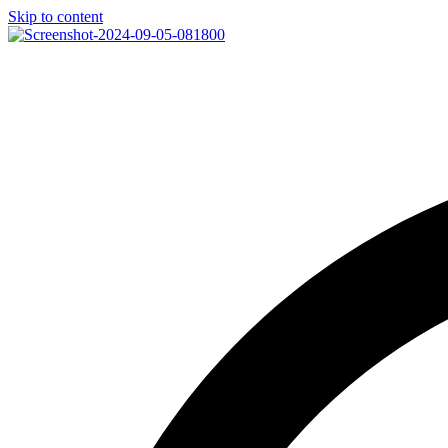
Skip to content