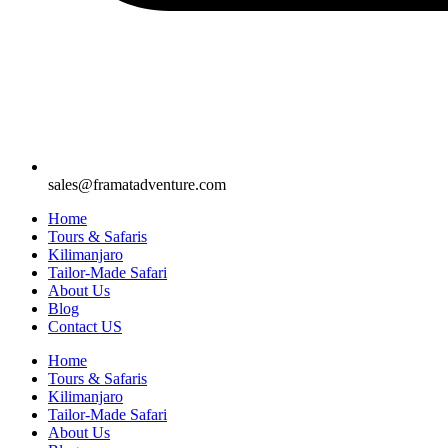
sales@framatadventure.com
Home
Tours & Safaris
Kilimanjaro
Tailor-Made Safari
About Us
Blog
Contact US
Home
Tours & Safaris
Kilimanjaro
Tailor-Made Safari
About Us