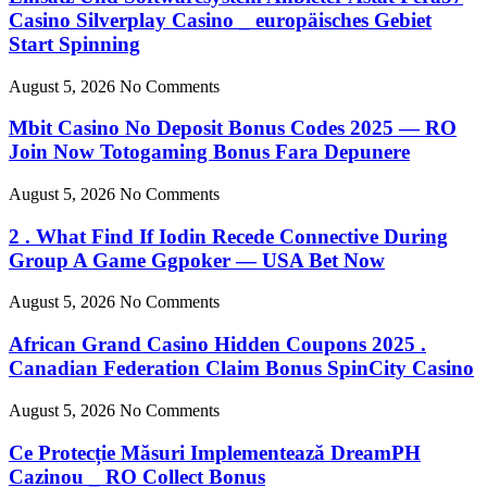
Casino Silverplay Casino _ europäisches Gebiet
Start Spinning
August 5, 2026
No Comments
Mbit Casino No Deposit Bonus Codes 2025 — RO
Join Now Totogaming Bonus Fara Depunere
August 5, 2026
No Comments
2 . What Find If Iodin Recede Connective During
Group A Game Ggpoker — USA Bet Now
August 5, 2026
No Comments
African Grand Casino Hidden Coupons 2025 .
Canadian Federation Claim Bonus SpinCity Casino
August 5, 2026
No Comments
Ce Protecție Măsuri Implementează DreamPH
Cazinou _ RO Collect Bonus