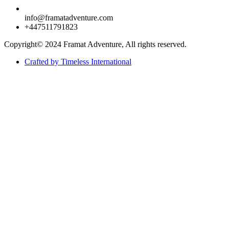
info@framatadventure.com
+447511791823
Copyright© 2024 Framat Adventure, All rights reserved.
Crafted by Timeless International