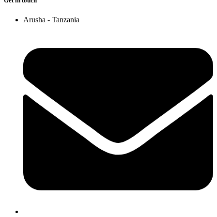
Get in touch
Arusha - Tanzania