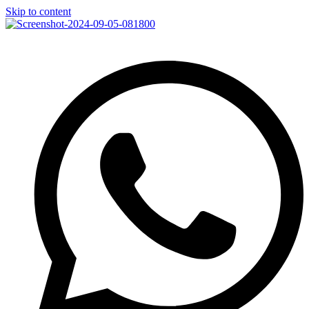
Skip to content