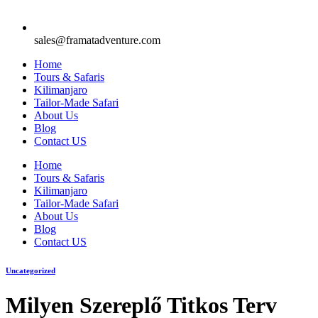
sales@framatadventure.com
Home
Tours & Safaris
Kilimanjaro
Tailor-Made Safari
About Us
Blog
Contact US
Home
Tours & Safaris
Kilimanjaro
Tailor-Made Safari
About Us
Blog
Contact US
Uncategorized
Milyen Szereplő Titkos Terv